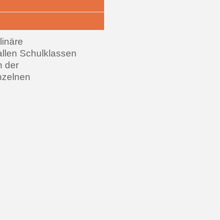
linäre
allen Schulklassen
n der
inzelnen