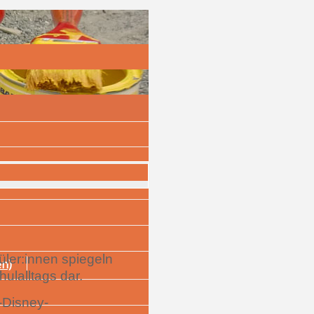
üler:innen spiegeln
en)
ulalltags dar.
-Disney-