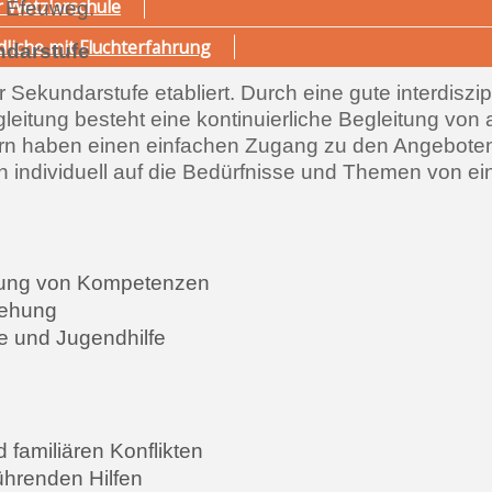
r Wetzlarschule
 Efeuweg.
dliche mit Fluchterfahrung
ndarstufe
 Sekundarstufe etabliert. Durch eine gute interdiszip
itung besteht eine kontinuierliche Begleitung von 
tern haben einen einfachen Zugang zu den Angebote
n individuell auf die Bedürfnisse und Themen von e
erung von Kompetenzen
iehung
e und Jugendhilfe
familiären Konflikten
ührenden Hilfen